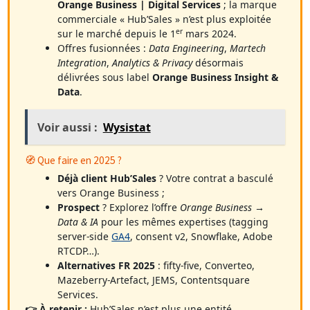
Orange Business | Digital Services
; la marque
commerciale « Hub’Sales » n’est plus exploitée
er
sur le marché depuis le 1
mars 2024.
Offres fusionnées :
Data Engineering
,
Martech
Integration
,
Analytics & Privacy
désormais
délivrées sous label
Orange Business Insight &
Data
.
Voir aussi :
Wysistat
🧭 Que faire en 2025 ?
Déjà client Hub’Sales
? Votre contrat a basculé
vers Orange Business ;
Prospect
? Explorez l’offre
Orange Business →
Data & IA
pour les mêmes expertises (tagging
server-side
GA4
, consent v2, Snowflake, Adobe
RTCDP…).
Alternatives FR 2025
: fifty-five, Converteo,
Mazeberry-Artefact, JEMS, Contentsquare
Services.
👉 À retenir :
Hub’Sales n’est plus une entité