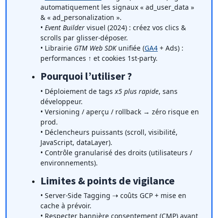
automatiquement les signaux « ad_user_data »
& « ad_personalization ».
•
Event Builder
visuel (2024) : créez vos clics &
scrolls par glisser-déposer.
• Librairie
GTM Web SDK
unifiée (
GA4
+ Ads) :
performances ↑ et cookies 1st-party.
Pourquoi l’utiliser ?
• Déploiement de tags
x5 plus rapide
, sans
développeur.
• Versioning / aperçu / rollback → zéro risque en
prod.
• Déclencheurs puissants (scroll, visibilité,
JavaScript, dataLayer).
• Contrôle granularisé des droits (utilisateurs /
environnements).
Limites & points de vigilance
• Server-Side Tagging ⇢ coûts GCP + mise en
cache à prévoir.
• Respecter bannière consentement (CMP) avant