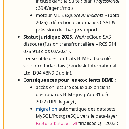
incluse dans la Suite ; plan
Professional
: 39 €/agent/mois
moteur ML «
Explore AI Insights
» (beta
2025) : détection d’anomalies CSAT &
prévision de charge support
Statut juridique 2025.
WeAreCloud SAS
dissoute (fusion transfrontalière – RCS 514
075 913 clos 02/2021).
L’ensemble des contrats BIME a basculé
sous droit irlandais (Zendesk International
Ltd, D04 X8N9 Dublin).
Conséquences pour les ex-clients BIME :
accès en lecture seule aux anciens
dashboards BIME jusqu’au 31 déc.
2022 (URL legacy) ;
migration
automatique des datasets
MySQL/PostgreSQL vers le data-layer
finalisée Q1-2023 ;
Explore-Dataset-v3