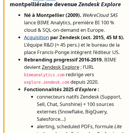
montpelliéraine devenue
Zendesk Explore
Né à Montpellier (2009).
WeAreCloud SAS
lance BIME Analytics, première BI 100 %
cloud & SQL-on-demand en Europe.
Acquisition
par Zendesk (oct. 2015, 45 M $).
L’équipe R&D (≈ 45 pers.) et le bureau de la
place Francis-Ponge intègrent l’éditeur US.
Rebranding progressif 2016-2019.
BIME
devient
Zendesk Explore
; l’URL
redirige vers
bimeanalytics.com
depuis 2020.
explore.zendesk.com
Fonctionnalités 2025 d’
Explore
:
connecteurs natifs Zendesk (Support,
Sell, Chat, Sunshine) + 100 sources
externes (Snowflake, BigQuery,
Salesforce…)
alerting, scheduled PDFs, formule
Lite