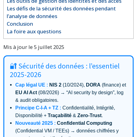
Les outils de gestion des identités et des accès
Les défis de la sécurité des données pendant
l’analyse de données
Conclusion
La foire aux questions
Mis à jour le 5 juillet 2025
🔐 Sécurité des données : l’essentiel
2025-2026
Cap légal UE :
NIS 2
(10/2024),
DORA
(finance) et
EU AI Act
(08/2026) → “AI security by design”, log
& audit obligatoires.
Principe C-I-A + TZ :
Confidentialité, Intégrité,
Disponibilité +
Traçabilité
&
Zero-Trust
.
Nouveauté 2025 :
Confidential Computing
(Confidential VM / TEEs) → données chiffrées y