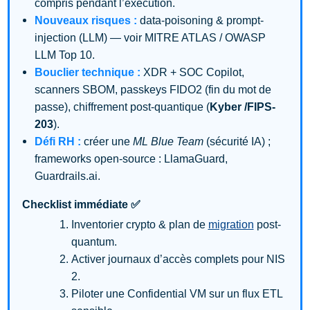
compris pendant l’exécution.
Nouveaux risques :
data-poisoning & prompt-
injection (LLM) — voir MITRE ATLAS / OWASP
LLM Top 10.
Bouclier technique :
XDR + SOC Copilot,
scanners SBOM, passkeys FIDO2 (fin du mot de
passe), chiffrement post-quantique (
Kyber /FIPS-
203
).
Défi RH :
créer une
ML Blue Team
(sécurité IA) ;
frameworks open-source : LlamaGuard,
Guardrails.ai.
Checklist immédiate ✅
Inventorier crypto & plan de
migration
post-
quantum.
Activer journaux d’accès complets pour NIS
2.
Piloter une Confidential VM sur un flux ETL