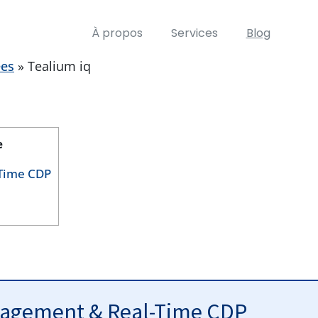
À propos
Services
Blog
ées
»
Tealium iq
e
-Time CDP
gement & Real-Time CDP