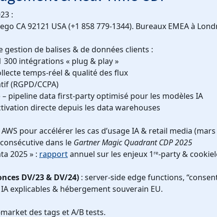
23 :
Diego CA 92121 USA (+1 858 779-1344). Bureaux EMEA à Lond
 gestion de balises & de données clients :
 300 intégrations « plug & play »
llecte temps-réel & qualité des flux
tif (RGPD/CCPA)
 – pipeline data first-party optimisé pour les modèles IA
ctivation directe depuis les data warehouses
 AWS pour accélérer les cas d’usage IA & retail media (mars
 consécutive dans le
Gartner Magic Quadrant CDP 2025
ta 2025 » :
rapport
annuel sur les enjeux 1ʳᵉ-party & cookie
nonces DV/23 & DV/24)
: server-side edge functions, “consen
 IA explicables & hébergement souverain EU.
-market des tags et A/B tests.