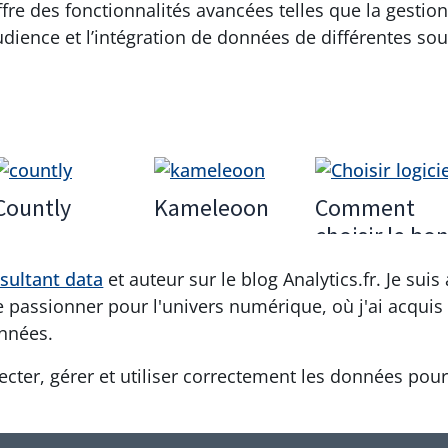
ffre des fonctionnalités avancées telles que la gestio
’audience et l’intégration de données de différentes sou
Countly
Kameleoon
Comment
choisir le bo
logiciel BI
sultant data
et auteur sur le blog Analytics.fr. Je sui
(Business
me passionner pour l'univers numérique, où j'ai acqui
Intelligence)
onnées.
pour votre
entreprise ?
llecter, gérer et utiliser correctement les données po