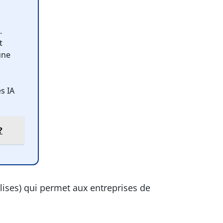
.
t
une
s IA
?
ises) qui permet aux entreprises de