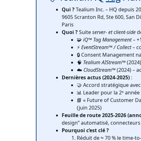
Qui ?
Tealium Inc. – HQ depuis 20
9605 Scranton Rd, Ste 600, San 
Paris
Quoi ?
Suite
server- et client-side
de
🧩
iQ™ Tag Management
– +1
⚡
EventStream™ / Collect
– co
🔒 Consent Management na
🧠
Tealium AIStream™
(2024)
☁️
CloudStream™
(2024) – a
Dernières actus (2024-2025)
:
🤝 Accord stratégique avec
📊 Leader pour la 2ᵉ année
📘 « Future of Customer Da
(juin 2025)
Feuille de route 2025-2026 (an
design” automatisé, connecteurs
Pourquoi c’est clé ?
Réduit de ≈ 70 % le time-to