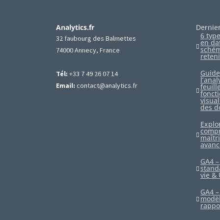
Analytics.fr
Dernier
6 typ
32 faubourg des Balmettes
en da
schém
74000 Annecy, France
reteni
Guide
Tél:
+33 7 49 26 07 14
l’ana
Email:
contact@analytics.fr
feuill
foncti
visual
des d
Explo
compr
maîtri
avanc
GA4 –
stand
vie & 
GA4 – 
modèl
rappo