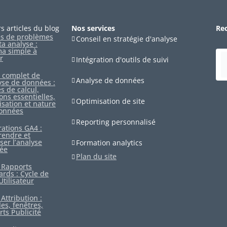
s articles du blog
Nos services
Re
es de problèmes
Conseil en stratégie d'analyse
ta analyse :
a simple à
r
Intégration d'outils de suivi
 complet de
Analyse de données
lyse de données :
es de calcul,
ons essentielles,
Optimisation de site
isation et nature
onnées
Reporting personnalisé
rations GA4 :
endre et
ser l’analyse
Formation analytics
ée
Plan du site
 Rapports
ards : Cycle de
Utilisateur
Attribution :
es, fenêtres,
rts Publicité