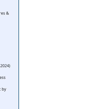
res &
 2024)
less
t by