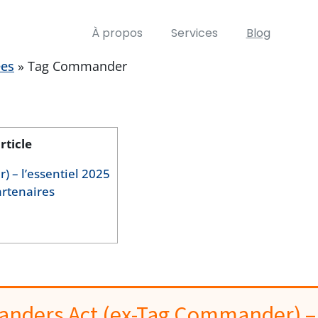
À propos
Services
Blog
ées
»
Tag Commander
rticle
 – l’essentiel 2025
rtenaires
nders Act (ex-Tag Commander) –