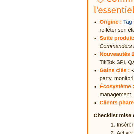
l’essentie
Origine :
Tag
refléter son 
Suite produit
Commanders 
Nouveautés 2
TikTok SPI, QA
Gains clés :
party, monitor
Écosystème 
management,
Clients phare
Checklist mise 
Insérer
Active