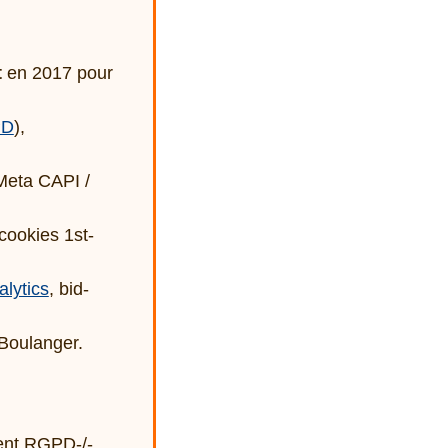
t
en 2017 pour
PD
),
Meta CAPI /
ookies 1st-
alytics
, bid-
Boulanger.
ent RGPD-/-