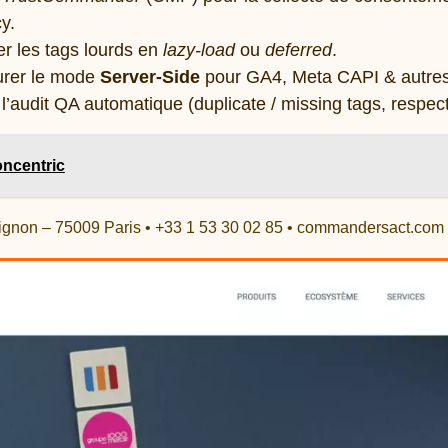
y.
r les tags lourds en
lazy-load
ou
deferred
.
urer le mode
Server-Side
pour GA4, Meta CAPI & autres 
l’audit QA automatique (duplicate / missing tags, respec
ncentric
ignon – 75009 Paris • +33 1 53 30 02 85 • commandersact.com