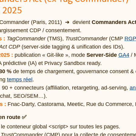
l 2025
Commander (Paris, 2011) ➜ devient
Commanders Ac
élargissement CDP / consentement.
s :
TagCommander
(TMS),
TrustCommander
(CMP
RG
Act CDP
(server-side tagging & unification des IDs).
025 :
publication « Git-like », mode
Server-Side
GA4
/ 
 prédictive (IA) et Privacy Sandbox ready.
-30 %
de temps de chargement, gouvernance consent & c
ing
temps réel
.
:
90 + connecteurs (affiliation, retargeting, ad-serving,
an
 chat, SEO/SEM…).
s :
Fnac-Darty, Castorama, Meetic, Rue du Commerce, 
en route ✅
 le conteneur global <script> sur toutes les pages.
r
TrustCommander
(CMP) pour la collecte de consentem