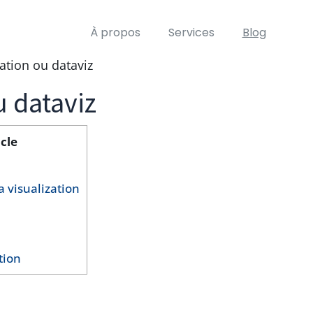
À propos
Services
Blog
zation ou dataviz
u dataviz
cle
a visualization
tion