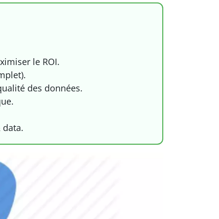
ximiser le ROI.
mplet).
 qualité des données.
que.
 data.