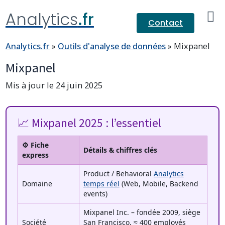
Analytics
.fr
Contact
Analytics.fr
»
Outils d'analyse de données
»
Mixpanel
Mixpanel
Mis à jour le 24 juin 2025
📈 Mixpanel 2025 : l’essentiel
⚙️ Fiche
Détails & chiffres clés
express
Product / Behavioral
Analytics
Domaine
temps réel
(Web, Mobile, Backend
events)
Mixpanel Inc. – fondée 2009, siège
Société
San Francisco, ≈ 400 employés