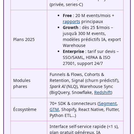
(privée, series-C)
Free
: 20 M events/mois +
rapports
principaux
Growth
: dès 25 $/mois –
jusqu’à 300 M events,
Plans 2025
modèles prédictifs IA, export
Warehouse
Enterprise
: tarif sur devis –
SSO/SAML, HIPAA & ISO
27001, support 24/7
Funnels & Flows, Cohorts &
Modules
Retention, Signal (churn prédictif),
phares
Spark AI
(NLQ), Warehouse Sync
(BigQuery, Snowflake,
Redshift
)
70+ SDK & connecteurs (
Segment
,
Écosystème
GTM
, Shopify, React Native, Flutter,
Python ETL…)
Interface self-service rapide (<1 s),
plan gratuit généreux, IA