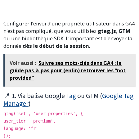
Configurer l’envoi d’une propriété utilisateur dans GA4
n’est pas compliqué, que vous utilisiez
gtag.js
,
GTM
ou une bibliothèque SDK. L’important est d’envoyer la
donnée
dès le début de la session
.
Voir aussi :
Suivre ses mots-clés dans GA4 : le
guide pas-à-pas pour (enfin) retrouver les “not
provided”
📍 1. Via balise Google
Tag
ou GTM (
Google Tag
Manager
)
gtag('set', 'user_properties', {
user_tier: 'premium',
language: 'fr'
});