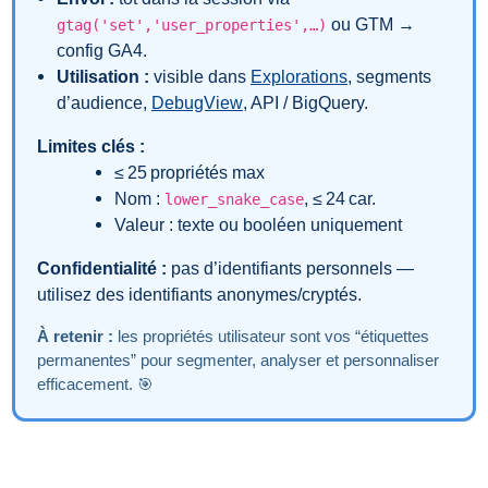
ou GTM →
gtag('set','user_properties',…)
config GA4.
Utilisation :
visible dans
Explorations
, segments
d’audience,
DebugView
, API / BigQuery.
Limites clés :
≤ 25 propriétés max
Nom :
, ≤ 24 car.
lower_snake_case
Valeur : texte ou booléen uniquement
Confidentialité :
pas d’identifiants personnels —
utilisez des identifiants anonymes/cryptés.
À retenir :
les propriétés utilisateur sont vos “étiquettes
permanentes” pour segmenter, analyser et personnaliser
efficacement. 🎯