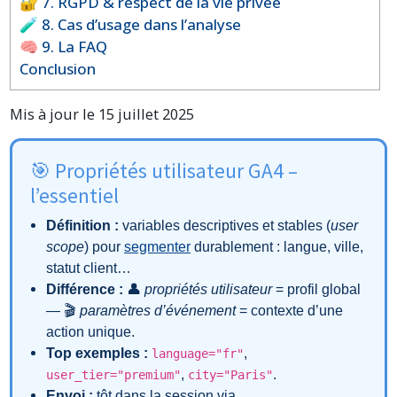
🔐 7. RGPD & respect de la vie privée
🧪 8. Cas d’usage dans l’analyse
🧠 9. La FAQ
Conclusion
Mis à jour le 15 juillet 2025
🎯 Propriétés utilisateur GA4 –
l’essentiel
Définition :
variables descriptives et stables (
user
scope
) pour
segmenter
durablement : langue, ville,
statut client…
Différence :
👤
propriétés utilisateur
= profil global
— 🎬
paramètres d’événement
= contexte d’une
action unique.
Top exemples :
,
language="fr"
,
.
user_tier="premium"
city="Paris"
Envoi :
tôt dans la session via