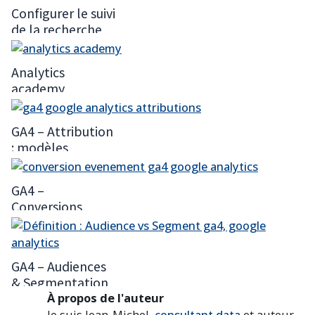
4
Configurer le suivi
de la recherche
sur site dans
Google Analytics
Analytics
4 (site search)
academy
GA4 – Attribution
: modèles,
fenêtres,
rapports
GA4 –
Publicité
Conversions
(Configuration,
Limites, Suivi)
GA4 – Audiences
& Segmentation
À propos de l'auteur
Je suis Jean-Michel,
consultant data
et auteur