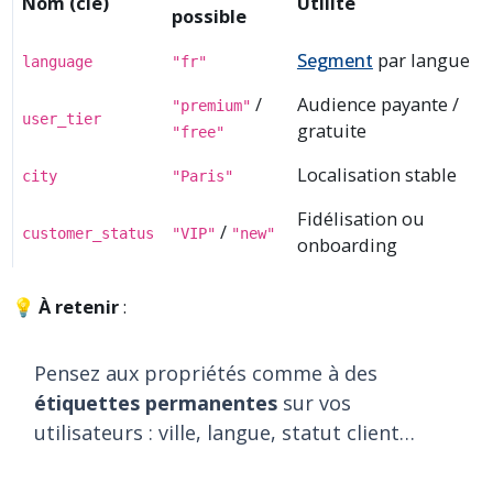
Nom (clé)
Utilité
possible
Segment
par langue
language
"fr"
/
Audience payante /
"premium"
user_tier
gratuite
"free"
Localisation stable
city
"Paris"
Fidélisation ou
/
customer_status
"VIP"
"new"
onboarding
💡
À retenir
:
Pensez aux propriétés comme à des
étiquettes permanentes
sur vos
utilisateurs : ville, langue, statut client…