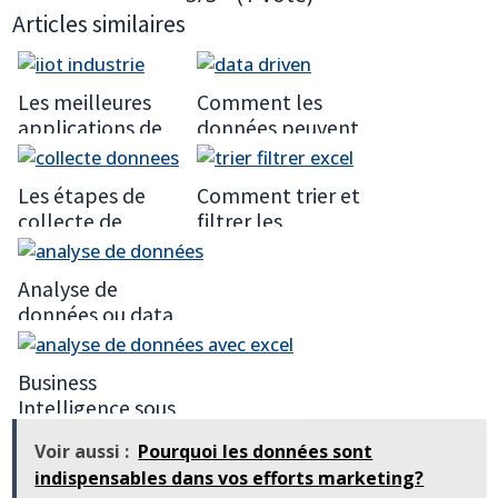
Articles similaires
Les meilleures
Comment les
applications de
données peuvent
l'IIoT dans
aider les
l'industrie
entreprises?
Les étapes de
Comment trier et
collecte de
filtrer les
données
données avec
Excel
Analyse de
données ou data
analysis
Business
Intelligence sous
Excel avec Power
Voir aussi :
Pourquoi les données sont
Query, Power
indispensables dans vos efforts marketing?
Pivot et Power